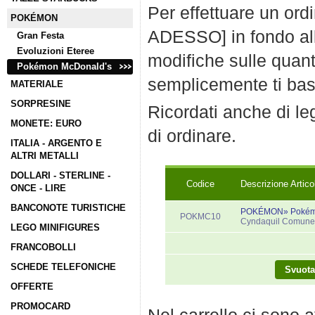
Per effettuare un ord
POKÉMON
ADESSO] in fondo all
Gran Festa
Evoluzioni Eteree
modifiche sulle quanti
Pokémon McDonald's
semplicemente ti bast
MATERIALE
SORPRESINE
Ricordati anche di l
MONETE: EURO
di ordinare.
ITALIA - ARGENTO E
ALTRI METALLI
DOLLARI - STERLINE -
Codice
Descrizione Artico
ONCE - LIRE
BANCONOTE TURISTICHE
POKÉMON» Pokémo
POKMC10
Cyndaquil Comune
LEGO MINIFIGURES
FRANCOBOLLI
SCHEDE TELEFONICHE
OFFERTE
PROMOCARD