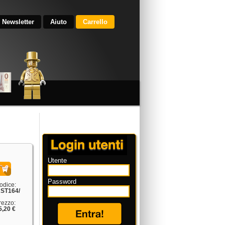
Newsletter
Aiuto
Carrello
Utente
Password
odice:
ST164/
rezzo:
5,20 €