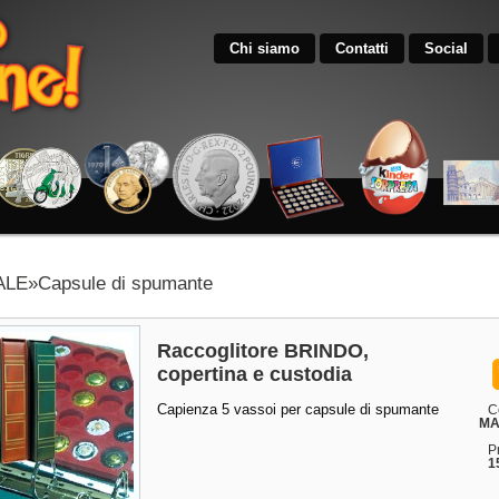
Chi siamo
Contatti
Social
LE»Capsule di spumante
Raccoglitore BRINDO,
copertina e custodia
Capienza 5 vassoi per capsule di spumante
C
MA
P
1