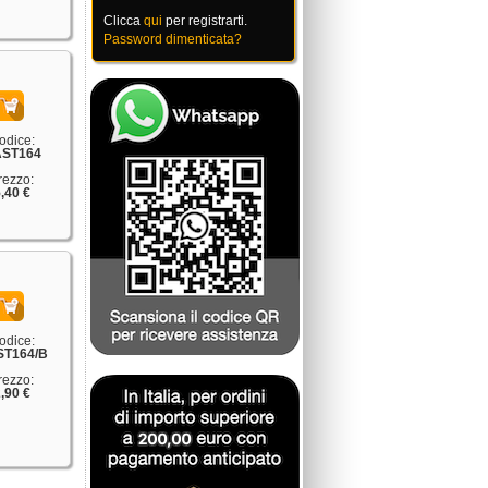
Clicca
qui
per registrarti.
Password dimenticata?
odice:
ST164
rezzo:
,40 €
odice:
T164/B
rezzo:
,90 €