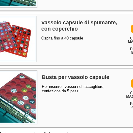
Vassoio capsule di spumante,
con coperchio
Ospita fino a 40 capsule
C
MA
P
5
Busta per vassoio capsule
Per inserire i vassoi nel raccoglitore,
confezione da 5 pezzi
C
MAS
P
2