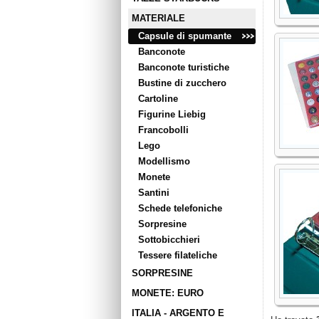
MATERIALE
Capsule di spumante
Banconote
Banconote turistiche
Bustine di zucchero
Cartoline
Figurine Liebig
Francobolli
Lego
Modellismo
Monete
Santini
Schede telefoniche
Sorpresine
Sottobicchieri
Tessere filateliche
SORPRESINE
MONETE: EURO
ITALIA - ARGENTO E