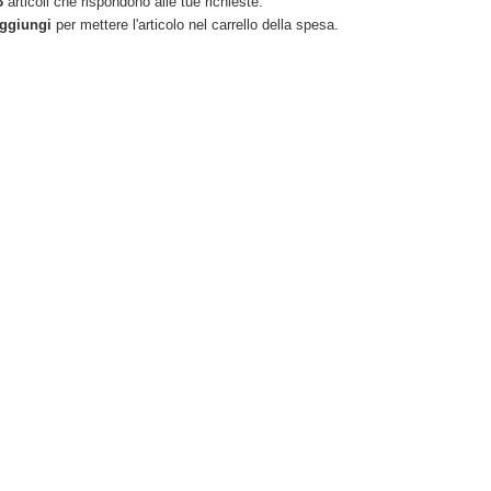
3
articoli che rispondono alle tue richieste.
ggiungi
per mettere l'articolo nel carrello della spesa.