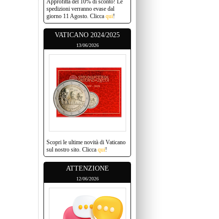
Approfitta del 10% di sconto! Le
spedizioni verranno evase dal
giorno 11 Agosto. Clicca
qui
!
VATICANO 2024/2025
13/06/2026
Scopri le ultime novità di Vaticano
sul nostro sito. Clicca
qui
!
ATTENZIONE
12/06/2026