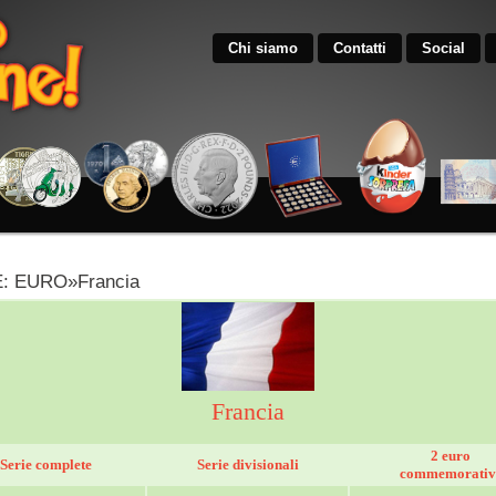
Chi siamo
Contatti
Social
 EURO»Francia
Francia
2 euro
Serie complete
Serie divisionali
commemorativ