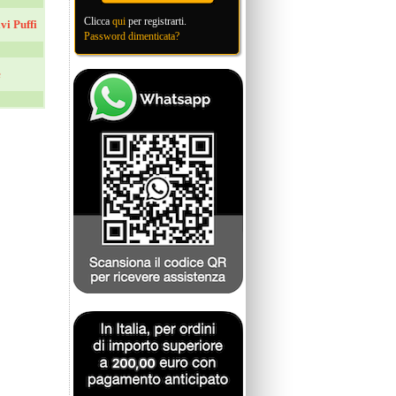
Clicca
qui
per registrarti.
i Puffi
Password dimenticata?
e