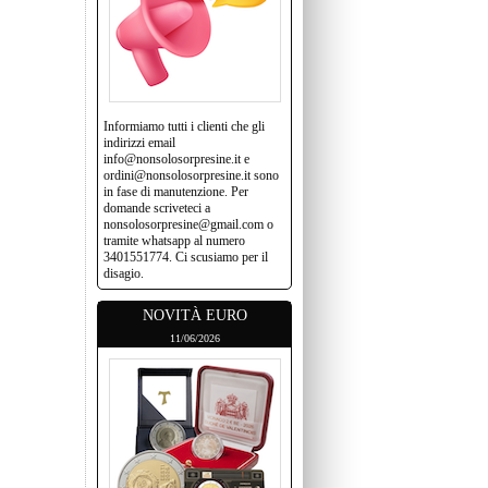
Informiamo tutti i clienti che gli
indirizzi email
info@nonsolosorpresine.it e
ordini@nonsolosorpresine.it sono
in fase di manutenzione. Per
domande scriveteci a
nonsolosorpresine@gmail.com o
tramite whatsapp al numero
3401551774. Ci scusiamo per il
disagio.
NOVITÀ EURO
11/06/2026