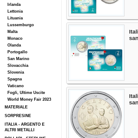
Irlanda
Lettonia
Lituania
Lussemburgo
Ita
Malta
san
Monaco
Olanda
Portogallo
San Marino
Slovacchia
Slovenia
Spagna
Vaticano
Fogli, Ultime Uscite
Ita
World Money Fair 2023
san
MATERIALE
SORPRESINE
ITALIA - ARGENTO E
ALTRI METALLI