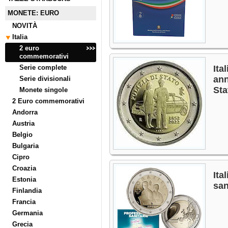
MONETE: EURO
NOVITÀ
Italia
2 euro
commemorativi
Serie complete
Ita
ann
Serie divisionali
Sta
Monete singole
2 Euro commemorativi
Andorra
Austria
Belgio
Bulgaria
Cipro
Croazia
Ita
Estonia
san
Finlandia
Francia
Germania
Grecia