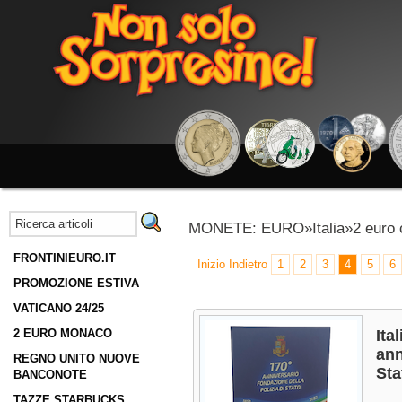
MONETE: EURO»Italia»2 euro 
FRONTINIEURO.IT
Inizio
Indietro
1
2
3
4
5
6
PROMOZIONE ESTIVA
VATICANO 24/25
2 EURO MONACO
Ita
ann
REGNO UNITO NUOVE
Sta
BANCONOTE
TAZZE STARBUCKS