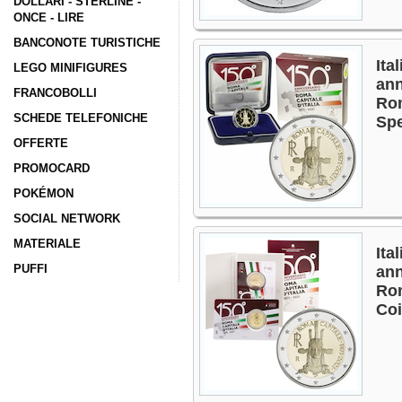
DOLLARI - STERLINE -
ONCE - LIRE
BANCONOTE TURISTICHE
Ita
LEGO MINIFIGURES
ann
FRANCOBOLLI
Rom
SCHEDE TELEFONICHE
Sp
OFFERTE
PROMOCARD
POKÉMON
SOCIAL NETWORK
MATERIALE
Ita
PUFFI
ann
Rom
Co