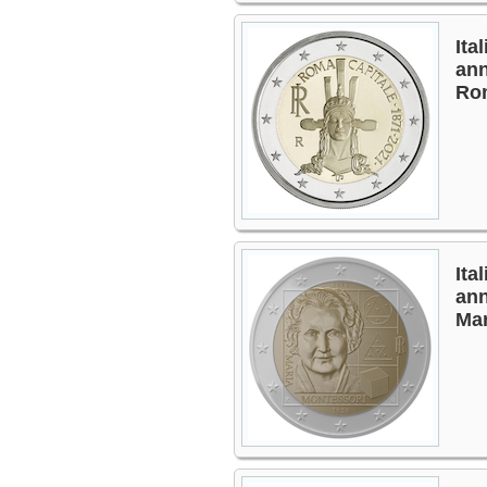
Ita
ann
Rom
Ita
ann
Mar