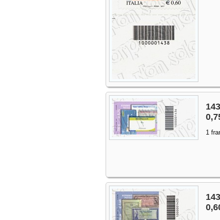
143
0,7
1 fra
143
0,6