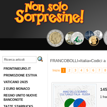
FRANCOBOLLI»Italia»Codici a 
FRONTINIEURO.IT
Inizio
1
2
3
4
5
6
7
8
PROMOZIONE ESTIVA
VATICANO 24/25
2 EURO MONACO
145
REGNO UNITO NUOVE
1 fra
BANCONOTE
TAZZE STARBUCKS