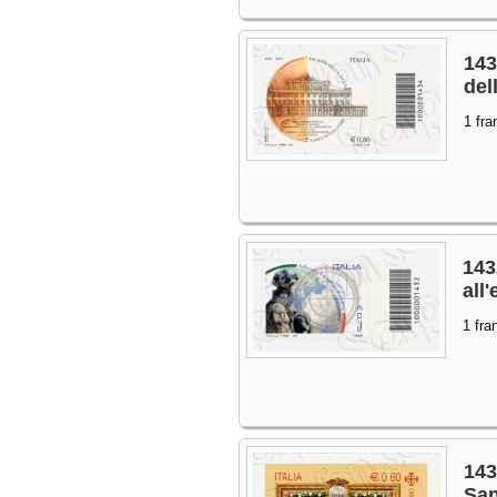
143
del
1 fra
1432
all
1 fra
143
San