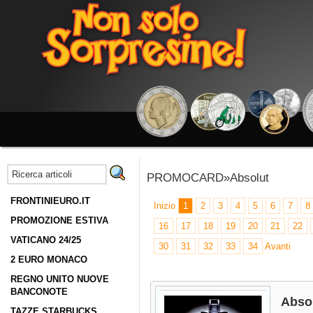
PROMOCARD»Absolut
FRONTINIEURO.IT
Inizio
1
2
3
4
5
6
7
8
PROMOZIONE ESTIVA
16
17
18
19
20
21
22
VATICANO 24/25
30
31
32
33
34
Avanti
2 EURO MONACO
REGNO UNITO NUOVE
BANCONOTE
Absol
TAZZE STARBUCKS