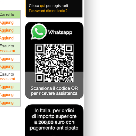
Clicca
qui
per registrarti.
Password dimenticata?
Carrello
Aggiungi
Aggiungi
Aggiungi
Esaurito
Avvisami
Aggiungi
Aggiungi
Esaurito
Avvisami
Aggiungi
Aggiungi
Aggiungi