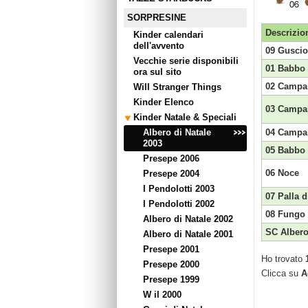
SORPRESINE
Descrizio
Kinder calendari
dell'avvento
09 Guscio
Vecchie serie disponibili
01 Babbo N
ora sul sito
02 Campa
Will Stranger Things
Kinder Elenco
03 Campa
Kinder Natale & Speciali
Albero di Natale
04 Campa
2003
05 Babbo 
Presepe 2006
06 Noce
Presepe 2004
I Pendolotti 2003
07 Palla d
I Pendolotti 2002
08 Fungo
Albero di Natale 2002
SC Albero
Albero di Natale 2001
Presepe 2001
Ho trovato
Presepe 2000
Clicca su
A
Presepe 1999
W il 2000