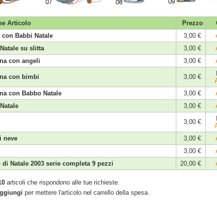
ne Articolo
Prezzo
 con Babbi Natale
3,00 €
atale su slitta
3,00 €
na con angeli
3,00 €
na con bimbi
3,00 €
na con Babbo Natale
3,00 €
Natale
3,00 €
3,00 €
i neve
3,00 €
3,00 €
 di Natale 2003 serie completa 9 pezzi
20,00 €
10
articoli che rispondono alle tue richieste.
ggiungi
per mettere l'articolo nel carrello della spesa.