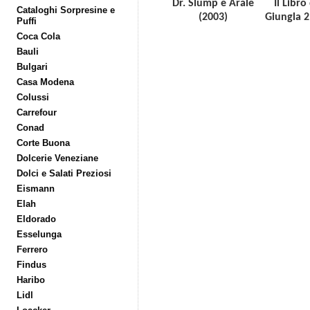
Dr. Slump e Arale
Il Libro
Cataloghi Sorpresine e
(2003)
Giungla 2
Puffi
Coca Cola
Bauli
Bulgari
Casa Modena
Colussi
Carrefour
Conad
Corte Buona
Dolcerie Veneziane
Dolci e Salati Preziosi
Eismann
Elah
Eldorado
Esselunga
Ferrero
Findus
Haribo
Lidl