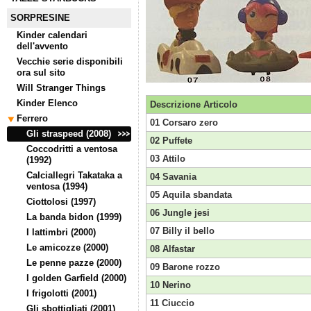
SORPRESINE
Kinder calendari
dell'avvento
Vecchie serie disponibili
ora sul sito
Will Stranger Things
Kinder Elenco
Descrizione Articolo
Ferrero
01 Corsaro zero
Gli straspeed (2008)
02 Puffete
Coccodritti a ventosa
03 Attilo
(1992)
Calciallegri Takataka a
04 Savania
ventosa (1994)
05 Aquila sbandata
Ciottolosi (1997)
06 Jungle jesi
La banda bidon (1999)
07 Billy il bello
I lattimbri (2000)
Le amicozze (2000)
08 Alfastar
Le penne pazze (2000)
09 Barone rozzo
I golden Garfield (2000)
10 Nerino
I frigolotti (2001)
11 Ciuccio
Gli sbottigliati (2001)