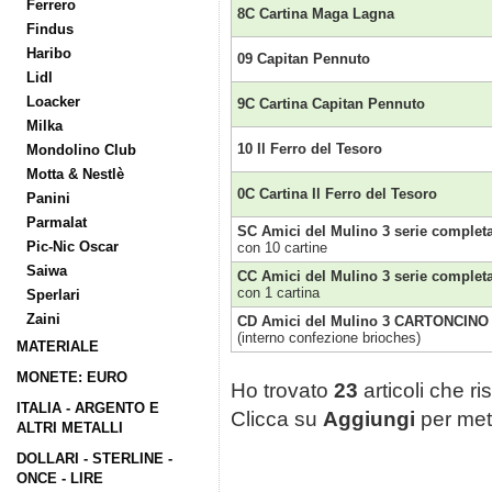
Ferrero
8C Cartina Maga Lagna
Findus
Haribo
09 Capitan Pennuto
Lidl
Loacker
9C Cartina Capitan Pennuto
Milka
10 Il Ferro del Tesoro
Mondolino Club
Motta & Nestlè
0C Cartina Il Ferro del Tesoro
Panini
Parmalat
SC Amici del Mulino 3 serie completa
Pic-Nic Oscar
con 10 cartine
Saiwa
CC Amici del Mulino 3 serie completa
con 1 cartina
Sperlari
Zaini
CD Amici del Mulino 3 CARTONCINO I
(interno confezione brioches)
MATERIALE
MONETE: EURO
Ho trovato
23
articoli che ri
ITALIA - ARGENTO E
Clicca su
Aggiungi
per mett
ALTRI METALLI
DOLLARI - STERLINE -
ONCE - LIRE