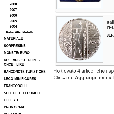
2008
2007
2006
2005
Ita
2004
l'E
Italia Altri Metalli
SEN
MATERIALE
SORPRESINE
MONETE: EURO
DOLLARI - STERLINE -
ONCE - LIRE
Ho trovato
4
articoli che ris
BANCONOTE TURISTICHE
Clicca su
Aggiungi
per mett
LEGO MINIFIGURES
FRANCOBOLLI
SCHEDE TELEFONICHE
OFFERTE
PROMOCARD