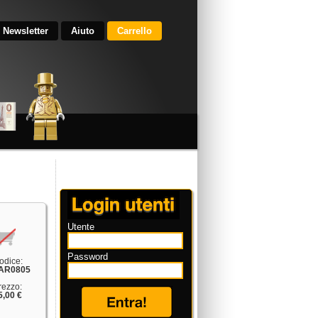
Newsletter
Aiuto
Carrello
Utente
Password
odice:
AR0805
rezzo:
5,00 €