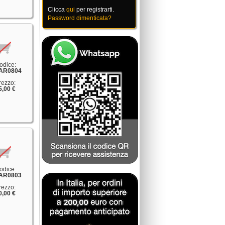
Clicca
qui
per registrarti.
Password dimenticata?
odice:
AR0804
rezzo:
5,00 €
odice:
AR0803
rezzo:
0,00 €