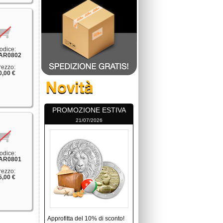
odice:
AR0802
rezzo:
0,00 €
PROMOZIONE ESTIVA
21/07/2026
odice:
AR0801
rezzo:
5,00 €
Approfitta del 10% di sconto!