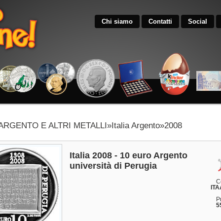
Chi siamo
Contatti
Social
 ARGENTO E ALTRI METALLI»Italia Argento»2008
Italia 2008 - 10 euro Argento
università di Perugia
C
ITA
P
5