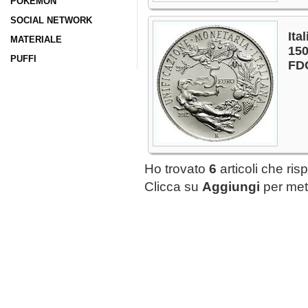
POKÉMON
SOCIAL NETWORK
Ita
MATERIALE
150
PUFFI
FD
Ho trovato
6
articoli che ris
Clicca su
Aggiungi
per mett