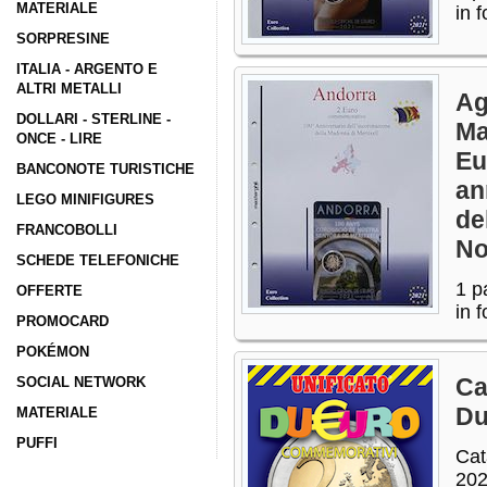
MATERIALE
in f
SORPRESINE
ITALIA - ARGENTO E
ALTRI METALLI
Ag
DOLLARI - STERLINE -
Ma
ONCE - LIRE
Eu
BANCONOTE TURISTICHE
an
LEGO MINIFIGURES
de
FRANCOBOLLI
No
SCHEDE TELEFONICHE
1 p
OFFERTE
in f
PROMOCARD
POKÉMON
Ca
SOCIAL NETWORK
Du
MATERIALE
PUFFI
Cat
20