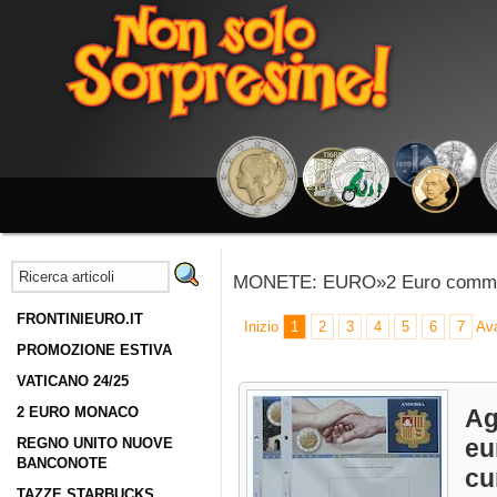
MONETE: EURO»2 Euro commem
FRONTINIEURO.IT
Inizio
1
2
3
4
5
6
7
Ava
PROMOZIONE ESTIVA
VATICANO 24/25
2 EURO MONACO
Ag
eu
REGNO UNITO NUOVE
BANCONOTE
cu
TAZZE STARBUCKS