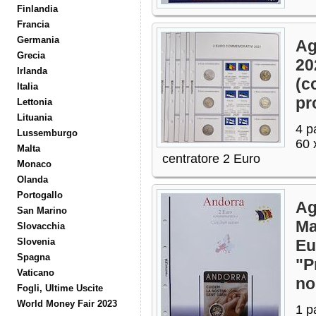
Finlandia
Francia
Germania
Ag
Grecia
20
Irlanda
(c
Italia
pr
Lettonia
Lituania
4 p
Lussemburgo
60 
Malta
centratore 2 Euro
Monaco
Olanda
Portogallo
Ag
San Marino
Ma
Slovacchia
Slovenia
Eu
Spagna
"P
Vaticano
no
Fogli, Ultime Uscite
World Money Fair 2023
1 p