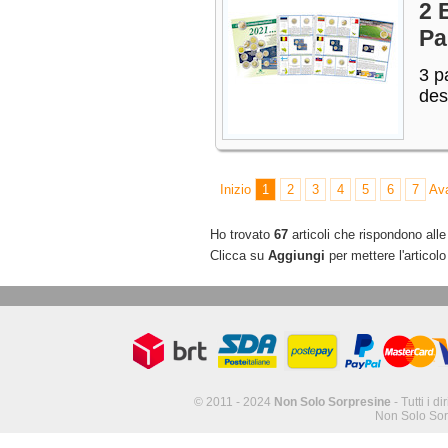
2 
Pa
3 p
des
Inizio
1
2
3
4
5
6
7
Ava
Ho trovato
67
articoli che rispondono alle 
Clicca su
Aggiungi
per mettere l'articolo
© 2011 - 2024
Non Solo Sorpresine
- Tutti i di
Non Solo Sor