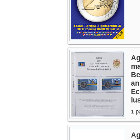
Ag
ma
Be
an
Ec
lu
1 p
Ag