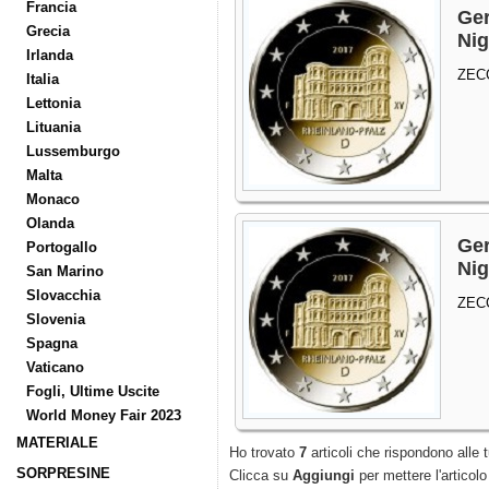
Francia
Ger
Grecia
Nig
Irlanda
ZEC
Italia
Lettonia
Lituania
Lussemburgo
Malta
Monaco
Olanda
Ger
Portogallo
Nig
San Marino
Slovacchia
ZEC
Slovenia
Spagna
Vaticano
Fogli, Ultime Uscite
World Money Fair 2023
MATERIALE
Ho trovato
7
articoli che rispondono alle t
SORPRESINE
Clicca su
Aggiungi
per mettere l'articolo