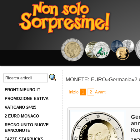
MONETE: EURO»Germania»2 e
FRONTINIEURO.IT
Inizio
1
2
Avanti
PROMOZIONE ESTIVA
VATICANO 24/25
2 EURO MONACO
Ger
ann
REGNO UNITO NUOVE
Ko
BANCONOTE
TAZZE STARBUCKS
ZEC