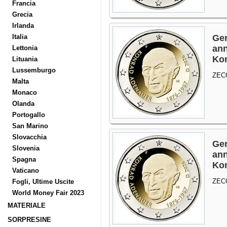
Francia
Grecia
Irlanda
Italia
Ger
ann
Lettonia
Ko
Lituania
Lussemburgo
ZEC
Malta
Monaco
Olanda
Portogallo
San Marino
Slovacchia
Ger
Slovenia
ann
Spagna
Ko
Vaticano
ZEC
Fogli, Ultime Uscite
World Money Fair 2023
MATERIALE
SORPRESINE