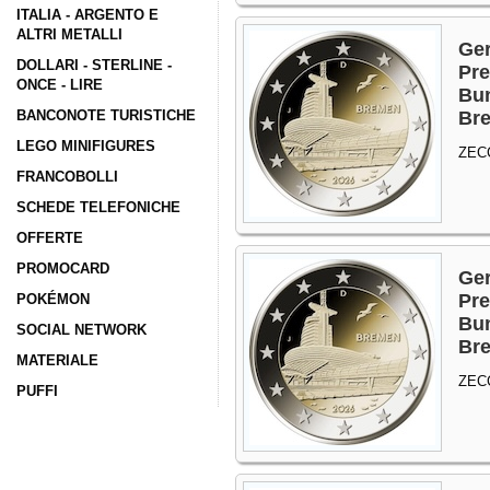
ITALIA - ARGENTO E
ALTRI METALLI
Ger
DOLLARI - STERLINE -
Pre
ONCE - LIRE
Bun
BANCONOTE TURISTICHE
Br
LEGO MINIFIGURES
ZEC
FRANCOBOLLI
SCHEDE TELEFONICHE
OFFERTE
PROMOCARD
Ger
Pre
POKÉMON
Bun
SOCIAL NETWORK
Br
MATERIALE
ZEC
PUFFI