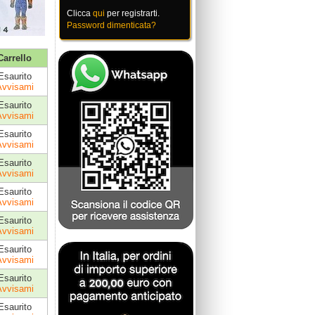
Clicca
qui
per registrarti.
Password dimenticata?
Carrello
Esaurito
Avvisami
Esaurito
Avvisami
Esaurito
Avvisami
Esaurito
Avvisami
Esaurito
Avvisami
Esaurito
Avvisami
Esaurito
Avvisami
Esaurito
Avvisami
Esaurito