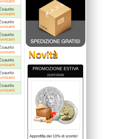
Avvisami
Esaurito
Avvisami
Esaurito
Avvisami
Esaurito
Avvisami
Esaurito
Avvisami
Esaurito
Avvisami
PROMOZIONE ESTIVA
Esaurito
21/07/2026
Avvisami
Esaurito
Avvisami
Approfitta del 10% di sconto!