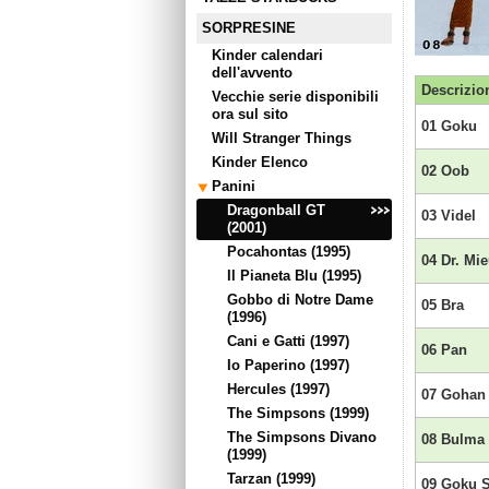
SORPRESINE
Kinder calendari
dell'avvento
Descrizio
Vecchie serie disponibili
ora sul sito
01 Goku
Will Stranger Things
Kinder Elenco
02 Oob
Panini
Dragonball GT
03 Videl
(2001)
Pocahontas (1995)
04 Dr. Mi
Il Pianeta Blu (1995)
Gobbo di Notre Dame
05 Bra
(1996)
Cani e Gatti (1997)
06 Pan
Io Paperino (1997)
Hercules (1997)
07 Gohan
The Simpsons (1999)
The Simpsons Divano
08 Bulma
(1999)
Tarzan (1999)
09 Goku 