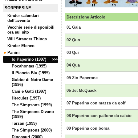
SORPRESINE
Kinder calendari
Descrizione Articolo
dell'avvento
Vecchie serie disponibili
01 Gaia
ora sul sito
Will Stranger Things
02 Quo
Kinder Elenco
Panini
03 Qui
Io Paperino (1997)
04 Qua
Pocahontas (1995)
Il Pianeta Blu (1995)
05 Zio Paperone
Gobbo di Notre Dame
(1996)
06 Jet McQuack
Cani e Gatti (1997)
Hercules (1997)
07 Paperina con mazza da golf
The Simpsons (1999)
The Simpsons Divano
08 Paperino con pallone da calcio
(1999)
Tarzan (1999)
09 Paperina con borsa
The Simpsons (2000)
Dinosauri (2000)