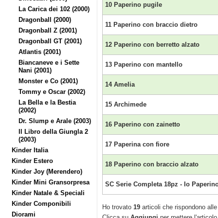
10 Paperino pugile
La Carica dei 102 (2000)
Dragonball (2000)
11 Paperino con braccio dietro
Dragonball Z (2001)
Dragonball GT (2001)
12 Paperino con berretto alzato
Atlantis (2001)
Biancaneve e i Sette
13 Paperino con mantello
Nani (2001)
Monster e Co (2001)
14 Amelia
Tommy e Oscar (2002)
La Bella e la Bestia
15 Archimede
(2002)
Dr. Slump e Arale (2003)
16 Paperino con zainetto
Il Libro della Giungla 2
(2003)
17 Paperina con fiore
Kinder Italia
Kinder Estero
18 Paperino con braccio alzato
Kinder Joy (Merendero)
Kinder Mini Gransorpresa
SC Serie Completa 18pz - Io Paperin
Kinder Natale & Speciali
Kinder Componibili
Ho trovato
19
articoli che rispondono alle 
Diorami
Clicca su
Aggiungi
per mettere l'articolo