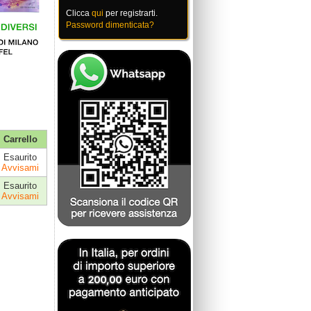
Clicca
qui
per registrarti.
Password dimenticata?
Carrello
Esaurito
Avvisami
Esaurito
Avvisami