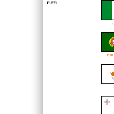
PUFFI
I
POR