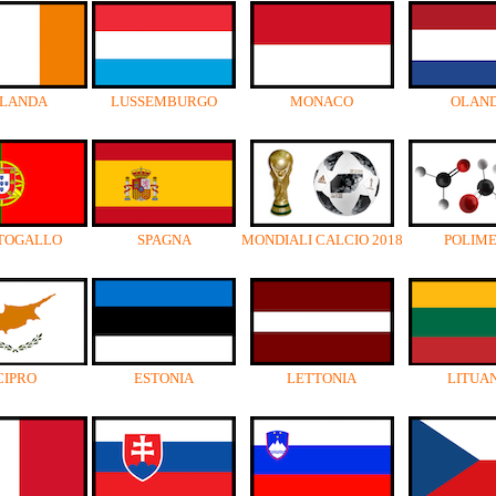
RLANDA
LUSSEMBURGO
MONACO
OLAN
TOGALLO
SPAGNA
MONDIALI CALCIO 2018
POLIM
CIPRO
ESTONIA
LETTONIA
LITUA