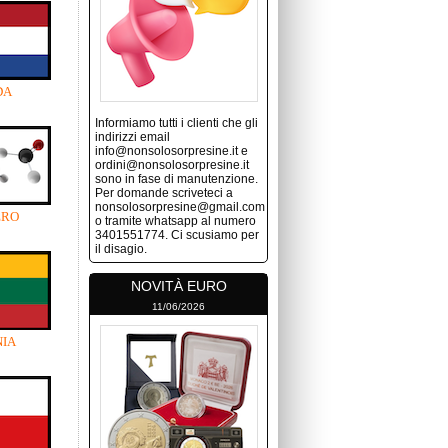
DA
Informiamo tutti i clienti che gli
indirizzi email
info@nonsolosorpresine.it e
ordini@nonsolosorpresine.it
sono in fase di manutenzione.
Per domande scriveteci a
nonsolosorpresine@gmail.com
ERO
o tramite whatsapp al numero
3401551774. Ci scusiamo per
il disagio.
NOVITÀ EURO
11/06/2026
NIA