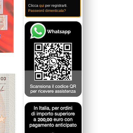
Clicca
qui
per registrarti.
Password dimenticata?