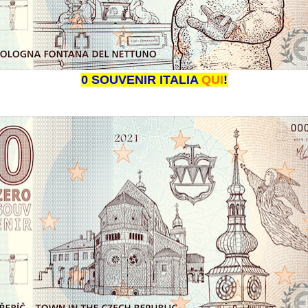
0 SOUVENIR ITALIA
QUI
!