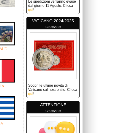
Le spedizioni verranno evase
dal giorno 11 Agosto. Clicca
qui
!
VATICANO 2024/2025
13/06/2026
ALE
Scopri le ultime novità di
IA
Vaticano sul nostro sito. Clicca
qui
!
ATTENZIONE
12/06/2026
IA