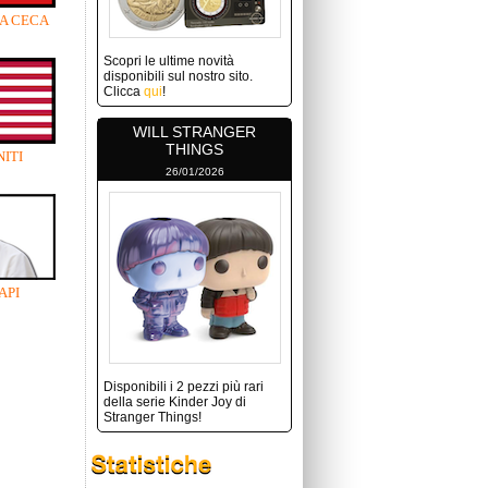
A CECA
Scopri le ultime novità
disponibili sul nostro sito.
Clicca
qui
!
WILL STRANGER
THINGS
NITI
26/01/2026
API
Disponibili i 2 pezzi più rari
della serie Kinder Joy di
Stranger Things!