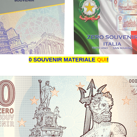
0 SOUVENIR MATERIALE
QUI
!