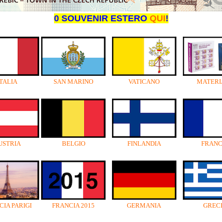
0 SOUVENIR ESTERO
QUI
!
ITALIA
SAN MARINO
VATICANO
MATERI
USTRIA
BELGIO
FINLANDIA
FRANC
IA PARIGI
FRANCIA 2015
GERMANIA
GREC