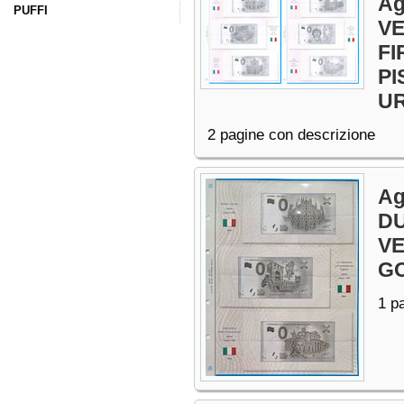
Ag
PUFFI
VE
FI
PI
U
2 pagine con descrizione
Ag
DU
VE
G
1 p