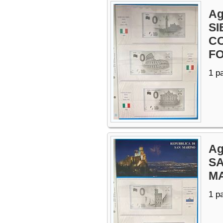
Ag
SI
C
FO
1 p
Ag
SA
M
1 p