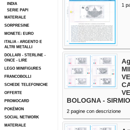
INDIA
1 p
SERIE PAPI
MATERIALE
SORPRESINE
MONETE: EURO
ITALIA - ARGENTO E
ALTRI METALLI
DOLLARI - STERLINE -
Ag
ONCE - LIRE
MI
LEGO MINIFIGURES
V
FRANCOBOLLI
CA
SCHEDE TELEFONICHE
VE
OFFERTE
BOLOGNA - SIRMI
PROMOCARD
POKÉMON
2 pagine con descrizione
SOCIAL NETWORK
MATERIALE