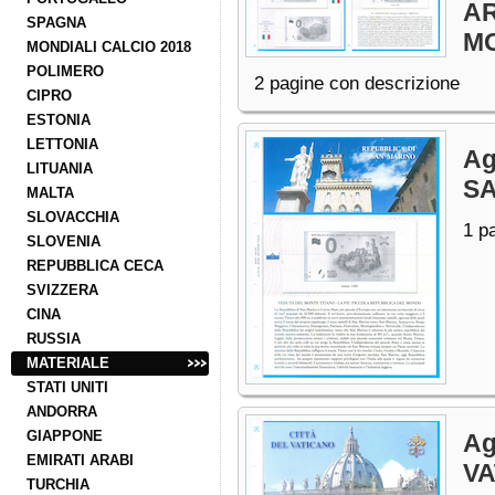
AR
SPAGNA
M
MONDIALI CALCIO 2018
POLIMERO
2 pagine con descrizione
CIPRO
ESTONIA
LETTONIA
Ag
LITUANIA
S
MALTA
SLOVACCHIA
1 p
SLOVENIA
REPUBBLICA CECA
SVIZZERA
CINA
RUSSIA
MATERIALE
STATI UNITI
ANDORRA
GIAPPONE
Ag
EMIRATI ARABI
V
TURCHIA