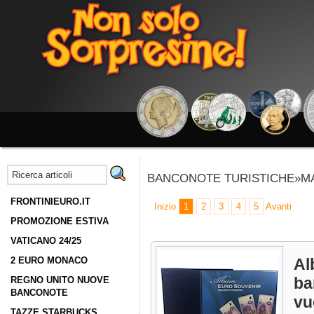
BANCONOTE TURISTICHE»M
FRONTINIEURO.IT
Inizio
1
2
3
4
5
Avanti
PROMOZIONE ESTIVA
VATICANO 24/25
2 EURO MONACO
Al
ba
REGNO UNITO NUOVE
BANCONOTE
vu
TAZZE STARBUCKS