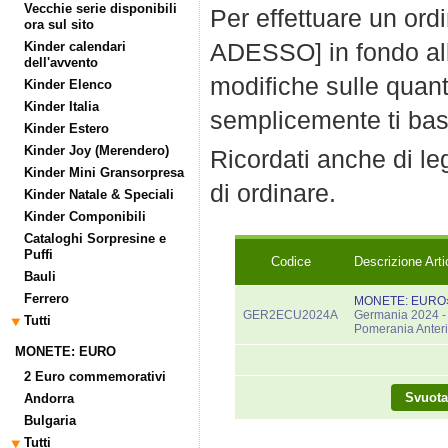
Vecchie serie disponibili
Per effettuare un ord
ora sul sito
ADESSO] in fondo all
Kinder calendari
dell'avvento
modifiche sulle quanti
Kinder Elenco
Kinder Italia
semplicemente ti bast
Kinder Estero
Kinder Joy (Merendero)
Ricordati anche di l
Kinder Mini Gransorpresa
di ordinare.
Kinder Natale & Speciali
Kinder Componibili
Cataloghi Sorpresine e
Puffi
Codice
Descrizione Arti
Bauli
Ferrero
MONETE: EURO» 2
GER2ECU2024A
Germania 2024 -
Tutti
Pomerania Anteri
MONETE: EURO
2 Euro commemorativi
Andorra
Bulgaria
Tutti