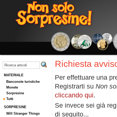
Richiesta avviso
MATERIALE
Per effettuare una pr
Banconote turistiche
Registrarti su
Non so
Monete
Sorpresine
cliccando qui
.
Tutti
Se invece sei già regi
SORPRESINE
di seguito...
Will Stranger Things