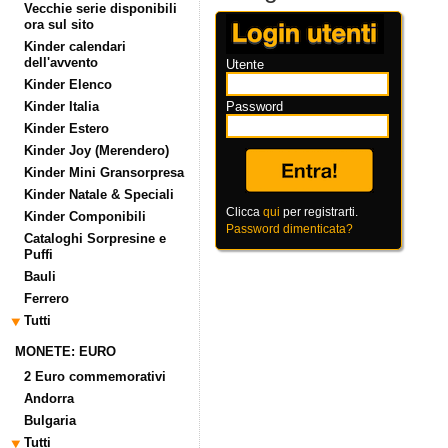
Vecchie serie disponibili
ora sul sito
Kinder calendari
dell'avvento
Utente
Kinder Elenco
Kinder Italia
Password
Kinder Estero
Kinder Joy (Merendero)
Kinder Mini Gransorpresa
Kinder Natale & Speciali
Clicca
qui
per registrarti.
Kinder Componibili
Password dimenticata?
Cataloghi Sorpresine e
Puffi
Bauli
Ferrero
Tutti
MONETE: EURO
2 Euro commemorativi
Andorra
Bulgaria
Tutti