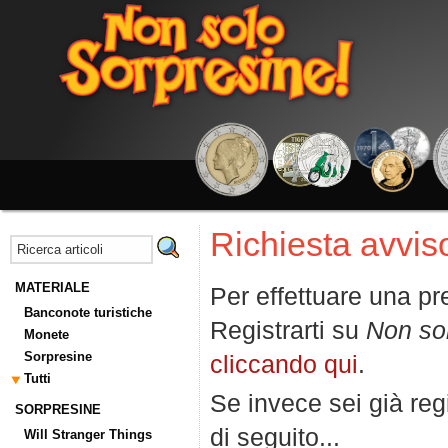
Richiesta avviso
MATERIALE
Per effettuare una pr
Banconote turistiche
Registrarti su
Non so
Monete
Sorpresine
cliccando qui
.
Tutti
Se invece sei già regi
SORPRESINE
di seguito...
Will Stranger Things