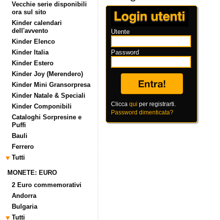
Vecchie serie disponibili
ora sul sito
Kinder calendari
dell'avvento
Utente
Kinder Elenco
Kinder Italia
Password
Kinder Estero
Kinder Joy (Merendero)
Kinder Mini Gransorpresa
Kinder Natale & Speciali
Clicca
qui
per registrarti.
Kinder Componibili
Password dimenticata?
Cataloghi Sorpresine e
Puffi
Bauli
Ferrero
Tutti
MONETE: EURO
2 Euro commemorativi
Andorra
Bulgaria
Tutti