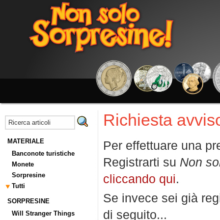
Richiesta avviso
MATERIALE
Per effettuare una pr
Banconote turistiche
Registrarti su
Non so
Monete
Sorpresine
cliccando qui
.
Tutti
Se invece sei già regi
SORPRESINE
di seguito...
Will Stranger Things