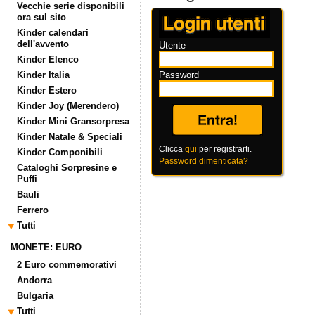
Vecchie serie disponibili
ora sul sito
Kinder calendari
dell'avvento
Utente
Kinder Elenco
Kinder Italia
Password
Kinder Estero
Kinder Joy (Merendero)
Kinder Mini Gransorpresa
Kinder Natale & Speciali
Clicca
qui
per registrarti.
Kinder Componibili
Password dimenticata?
Cataloghi Sorpresine e
Puffi
Bauli
Ferrero
Tutti
MONETE: EURO
2 Euro commemorativi
Andorra
Bulgaria
Tutti