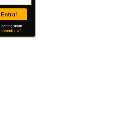
i
per registrarti.
 dimenticata?