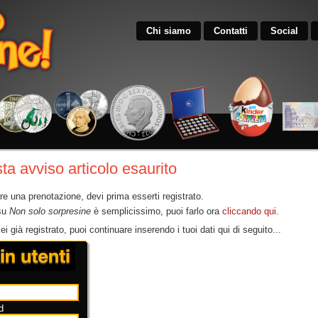
Chi siamo
Contatti
Social
ta avviso articolo esaurito
re una prenotazione, devi prima esserti registrato.
 su
Non solo sorpresine
è semplicissimo, puoi farlo ora
cliccando qui
.
i già registrato, puoi continuare inserendo i tuoi dati qui di seguito...
d