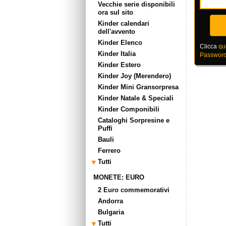
Vecchie serie disponibili
ora sul sito
Kinder calendari
dell'avvento
Kinder Elenco
Clicca
qu
Kinder Italia
Password
Kinder Estero
Kinder Joy (Merendero)
Kinder Mini Gransorpresa
Kinder Natale & Speciali
Kinder Componibili
Cataloghi Sorpresine e
Puffi
Bauli
Ferrero
Tutti
MONETE: EURO
2 Euro commemorativi
Andorra
Bulgaria
Tutti