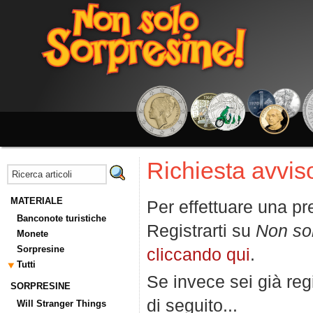
Richiesta avviso
MATERIALE
Per effettuare una pr
Banconote turistiche
Registrarti su
Non so
Monete
Sorpresine
cliccando qui
.
Tutti
Se invece sei già regi
SORPRESINE
di seguito...
Will Stranger Things