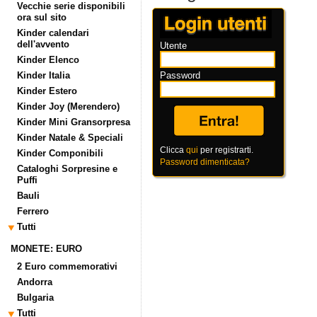
Vecchie serie disponibili
ora sul sito
Kinder calendari
dell'avvento
Utente
Kinder Elenco
Kinder Italia
Password
Kinder Estero
Kinder Joy (Merendero)
Kinder Mini Gransorpresa
Kinder Natale & Speciali
Clicca
qui
per registrarti.
Kinder Componibili
Password dimenticata?
Cataloghi Sorpresine e
Puffi
Bauli
Ferrero
Tutti
MONETE: EURO
2 Euro commemorativi
Andorra
Bulgaria
Tutti