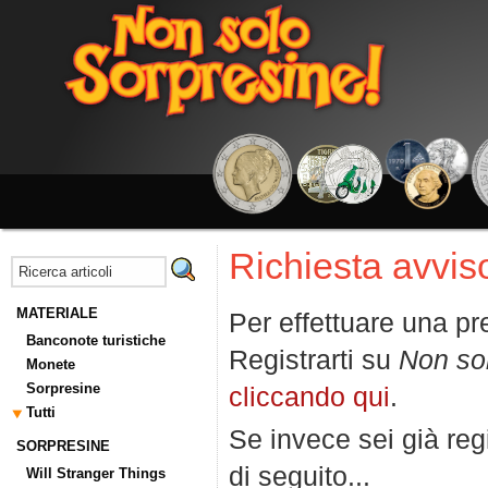
Richiesta avviso
MATERIALE
Per effettuare una pr
Banconote turistiche
Registrarti su
Non so
Monete
Sorpresine
cliccando qui
.
Tutti
Se invece sei già regi
SORPRESINE
di seguito...
Will Stranger Things