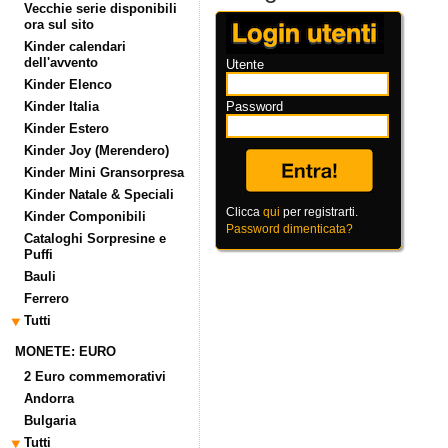
Vecchie serie disponibili
ora sul sito
Kinder calendari
dell'avvento
Utente
Kinder Elenco
Kinder Italia
Password
Kinder Estero
Kinder Joy (Merendero)
Kinder Mini Gransorpresa
Kinder Natale & Speciali
Clicca
qui
per registrarti.
Kinder Componibili
Password dimenticata?
Cataloghi Sorpresine e
Puffi
Bauli
Ferrero
Tutti
MONETE: EURO
2 Euro commemorativi
Andorra
Bulgaria
Tutti