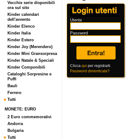
Vecchie serie disponibili
ora sul sito
Kinder calendari
dell'avvento
Utente
Kinder Elenco
Kinder Italia
Password
Kinder Estero
Kinder Joy (Merendero)
Kinder Mini Gransorpresa
Kinder Natale & Speciali
Clicca
qui
per registrarti.
Kinder Componibili
Password dimenticata?
Cataloghi Sorpresine e
Puffi
Bauli
Ferrero
Tutti
MONETE: EURO
2 Euro commemorativi
Andorra
Bulgaria
Tutti