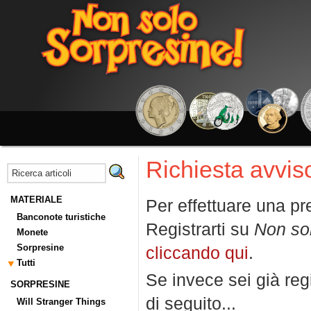
Richiesta avviso
MATERIALE
Per effettuare una pr
Banconote turistiche
Registrarti su
Non so
Monete
Sorpresine
cliccando qui
.
Tutti
Se invece sei già regi
SORPRESINE
di seguito...
Will Stranger Things