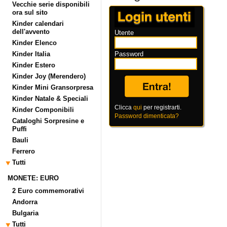
Vecchie serie disponibili
ora sul sito
Kinder calendari
dell'avvento
Utente
Kinder Elenco
Kinder Italia
Password
Kinder Estero
Kinder Joy (Merendero)
Kinder Mini Gransorpresa
Kinder Natale & Speciali
Clicca
qui
per registrarti.
Kinder Componibili
Password dimenticata?
Cataloghi Sorpresine e
Puffi
Bauli
Ferrero
Tutti
MONETE: EURO
2 Euro commemorativi
Andorra
Bulgaria
Tutti