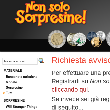
Richiesta avviso
MATERIALE
Per effettuare una pr
Banconote turistiche
Registrarti su
Non so
Monete
Sorpresine
cliccando qui
.
Tutti
Se invece sei già regi
SORPRESINE
di seguito...
Will Stranger Things