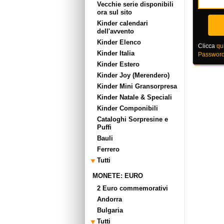
Vecchie serie disponibili
ora sul sito
Kinder calendari
dell'avvento
Kinder Elenco
Clicca
qu
Kinder Italia
Password
Kinder Estero
Kinder Joy (Merendero)
Kinder Mini Gransorpresa
Kinder Natale & Speciali
Kinder Componibili
Cataloghi Sorpresine e
Puffi
Bauli
Ferrero
Tutti
MONETE: EURO
2 Euro commemorativi
Andorra
Bulgaria
Tutti