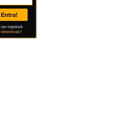
i
per registrarti.
 dimenticata?