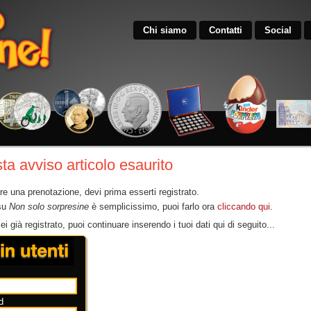
Chi siamo
Contatti
Social
ta avviso articolo esaurito
re una prenotazione, devi prima esserti registrato.
 su
Non solo sorpresine
è semplicissimo, puoi farlo ora
cliccando qui
.
i già registrato, puoi continuare inserendo i tuoi dati qui di seguito...
d